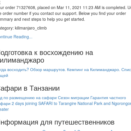
ur order 71327608, placed on Mar 11, 2021 11:23 AM is completed. U
e order number if you contact our support. Below you find your order
mmary and next steps to help you get started.
tegory:
kilimanjaro_climb
ntinue Reading...
одготовка к восхождению на
илиманджаро
гда восходить?
Обзор маршрутов.
Кемпинг на Килиманджаро.
Спис
ещей
афари в Танзании
ид по размещению на сафари
Сезон миграции
Гарантия частного
афари
2 days joining SAFARI to Tarangire National Park and Ngorongo
eater
нформация для путешественников