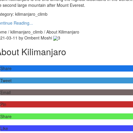
e second large mountain after Mount Everest.
tegory:
kilimanjaro_climb
ntinue Reading...
me / kilimanjaro_climb / About Kilimanjaro
21-03-11 by Ombent Moshi
3
bout Kilimanjaro
3
Share
2
Tweet
Email
Pin
Share
3
Like