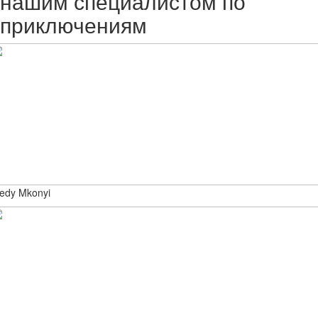
нашим специалистом по
приключениям
edy Mkonyi