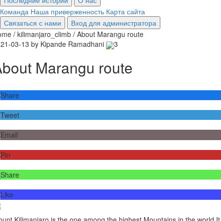
Последние истории
О нас
Команда
Наша приверженность
Карта сайта
Связаться с нами
Вход для администратора
me / kilimanjaro_climb / About Marangu route
21-03-13 by Kipande Ramadhani
3
bout Marangu route
3
Share
2
Tweet
Email
Pin
Share
3
Like
unt Kilimanjaro is the one among the highest Mountains in the world.It 