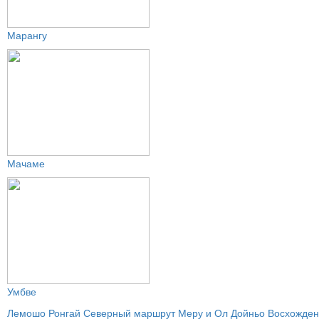
Марангу
Мачаме
Умбве
Лемошо
Ронгай
Северный маршрут
Меру и Ол Дойньо
Восхожден