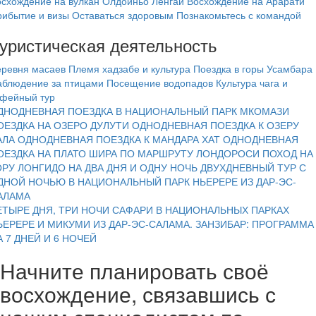
схождение на вулкан Олдоиньо Ленгай
Восхождение на Арарати
рибытие и визы
Оставаться здоровым
Познакомьтесь с командой
уристическая деятельность
еревня масаев
Племя хадзабе и культура
Поездка в горы Усамбара
аблюдение за птицами
Посещение водопадов
Культура чага и
офейный тур
ДНОДНЕВНАЯ ПОЕЗДКА В НАЦИОНАЛЬНЫЙ ПАРК МКОМАЗИ
ОЕЗДКА НА ОЗЕРО ДУЛУТИ
ОДНОДНЕВНАЯ ПОЕЗДКА К ОЗЕРУ
АЛА
ОДНОДНЕВНАЯ ПОЕЗДКА К МАНДАРА ХАТ
ОДНОДНЕВНАЯ
ОЕЗДКА НА ПЛАТО ШИРА ПО МАРШРУТУ ЛОНДОРОСИ
ПОХОД НА
ОРУ ЛОНГИДО НА ДВА ДНЯ И ОДНУ НОЧЬ
ДВУХДНЕВНЫЙ ТУР С
ДНОЙ НОЧЬЮ В НАЦИОНАЛЬНЫЙ ПАРК НЬЕРЕРЕ ИЗ ДАР-ЭС-
АЛАМА
ЕТЫРЕ ДНЯ, ТРИ НОЧИ САФАРИ В НАЦИОНАЛЬНЫХ ПАРКАХ
ЬЕРЕРЕ И МИКУМИ ИЗ ДАР-ЭС-САЛАМА.
ЗАНЗИБАР: ПРОГРАММА
А 7 ДНЕЙ И 6 НОЧЕЙ
Начните планировать своё
восхождение, связавшись с