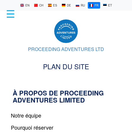
EN
CH
ES
DE
RU
FR
ET
☰
ACCUEIL
KILIMANDJARO
PROCEEDING ADVENTURES LTD
SAFARIS
PLAN DU SITE
DERNIÈRES
HISTOIRES
À
À PROPOS DE PROCEEDING
PROPOS
ADVENTURES LIMITED
DE
NOUS
Notre équipe
Pourquoi réserver